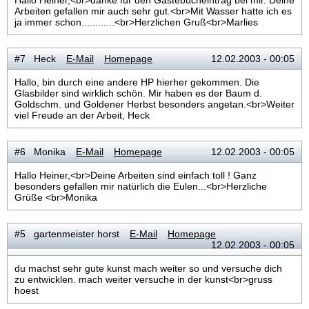
Hallo Heiner,<br>danke für den Gästebucheintrag bei mir. Deine
Arbeiten gefallen mir auch sehr gut.<br>Mit Wasser hatte ich es
ja immer schon............<br>Herzlichen Gruß<br>Marlies
#7 Heck
E-Mail
Homepage
12.02.2003 - 00:05
Hallo, bin durch eine andere HP hierher gekommen. Die
Glasbilder sind wirklich schön. Mir haben es der Baum d.
Goldschm. und Goldener Herbst besonders angetan.<br>Weiter
viel Freude an der Arbeit, Heck
#6 Monika
E-Mail
Homepage
12.02.2003 - 00:05
Hallo Heiner,<br>Deine Arbeiten sind einfach toll ! Ganz
besonders gefallen mir natürlich die Eulen...<br>Herzliche
Grüße <br>Monika
#5 gartenmeister horst
E-Mail
Homepage
12.02.2003 - 00:05
du machst sehr gute kunst mach weiter so und versuche dich
zu entwicklen. mach weiter versuche in der kunst<br>gruss
hoest