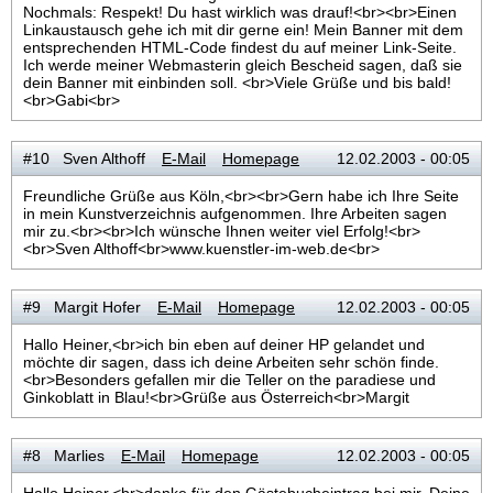
Nochmals: Respekt! Du hast wirklich was drauf!<br><br>Einen
Linkaustausch gehe ich mit dir gerne ein! Mein Banner mit dem
entsprechenden HTML-Code findest du auf meiner Link-Seite.
Ich werde meiner Webmasterin gleich Bescheid sagen, daß sie
dein Banner mit einbinden soll. <br>Viele Grüße und bis bald!
<br>Gabi<br>
#10 Sven Althoff
E-Mail
Homepage
12.02.2003 - 00:05
Freundliche Grüße aus Köln,<br><br>Gern habe ich Ihre Seite
in mein Kunstverzeichnis aufgenommen. Ihre Arbeiten sagen
mir zu.<br><br>Ich wünsche Ihnen weiter viel Erfolg!<br>
<br>Sven Althoff<br>www.kuenstler-im-web.de<br>
#9 Margit Hofer
E-Mail
Homepage
12.02.2003 - 00:05
Hallo Heiner,<br>ich bin eben auf deiner HP gelandet und
möchte dir sagen, dass ich deine Arbeiten sehr schön finde.
<br>Besonders gefallen mir die Teller on the paradiese und
Ginkoblatt in Blau!<br>Grüße aus Österreich<br>Margit
#8 Marlies
E-Mail
Homepage
12.02.2003 - 00:05