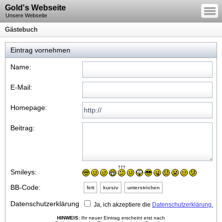
—
Gold's Webseite
—
—
Unsere Webseite
Gästebuch
Eintrag vornehmen
Name:
E-Mail:
Homepage:
Beitrag:
Smileys:
BB-Code:
fett
kursiv
unterstrichen
Datenschutzerklärung
Ja, ich akzeptiere die
Datenschutzerklärung.
HINWEIS:
Ihr neuer Eintrag erscheint erst nach