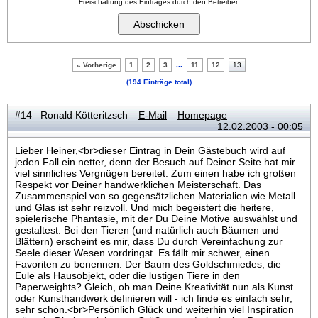
Freischaltung des Eintrages durch den Betreiber.
...
« Vorherige
1
2
3
11
12
13
(194 Einträge total)
#14 Ronald Kötteritzsch
E-Mail
Homepage
12.02.2003 - 00:05
Lieber Heiner,<br>dieser Eintrag in Dein Gästebuch wird auf
jeden Fall ein netter, denn der Besuch auf Deiner Seite hat mir
viel sinnliches Vergnügen bereitet. Zum einen habe ich großen
Respekt vor Deiner handwerklichen Meisterschaft. Das
Zusammenspiel von so gegensätzlichen Materialien wie Metall
und Glas ist sehr reizvoll. Und mich begeistert die heitere,
spielerische Phantasie, mit der Du Deine Motive auswählst und
gestaltest. Bei den Tieren (und natürlich auch Bäumen und
Blättern) erscheint es mir, dass Du durch Vereinfachung zur
Seele dieser Wesen vordringst. Es fällt mir schwer, einen
Favoriten zu benennen. Der Baum des Goldschmiedes, die
Eule als Hausobjekt, oder die lustigen Tiere in den
Paperweights? Gleich, ob man Deine Kreativität nun als Kunst
oder Kunsthandwerk definieren will - ich finde es einfach sehr,
sehr schön.<br>Persönlich Glück und weiterhin viel Inspiration