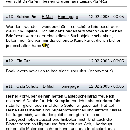
wünscht Dir<br>mit besten Grüßen aus Leipzig<br>Ron
#13 Sabine Pint
E-Mail
Homepage
12.02.2003 - 00:05
Wunder-, wunder-, wunderschön... so schöne Briefbeschwerer,
die Buch-Objekte... ich bin ganz begeistert! Wenn Sie mir einen
Briefbeschwerer oder eines dieser Buchobjekte schenken,
bekommen Sie von mir die schönste Kunstkarte, die ich bisher
je geschaffen habe
)) ...
#12 Ein Fan
12.02.2003 - 00:05
Book lovers never go to bed alone.<br><br> (Anonymous)
#11 Gabi Schulz
E-Mail
Homepage
12.02.2003 - 00:05
Heiner!<br>Über deinen netten Gästebucheintrag freue ich
mich sehr! Danke für dein Kompliment. Ich habe mir daraufhin
natürlich gleich auch mal deine Seiten angeschaut: Hut ab!
Deine Glasarbeiten sind Superprofessionell und einfach Klasse!
Ich frage mich, wie du die goldhinterlegten Texte so
handgeschrieben aussehend hinbekommst. Und auch die
Blätter sehen so filigran und fast echt aus. Ach, überhaupt
sehen alle Malereien sehr gekonnt und ausdrucksstark aus.